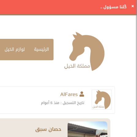
×
كُلنا مسؤول ..
الرئيسية
لوازم الخيل
AlFares
تاريخ التسجيل :
منذ 6 أعوام
حصان سبق